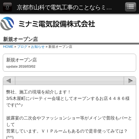
京都市山科で電気工事のことならミナミ電気設備株式会社へ
新規オープン店
HOME
»
ブログ
»
お知らせ
» 新規オープン店
新規オープン店
update 2016/03/02
弊社、施工の現場を紹介します！
3/5木屋町にパーティー会場としてオープンするお店４４８６様
です(^^♪
披露宴の二次会やファッションショー等がメインで普段もバーと
して
営業しています。ＶＩＰルームもあるので是非使ってみては？
(^^)